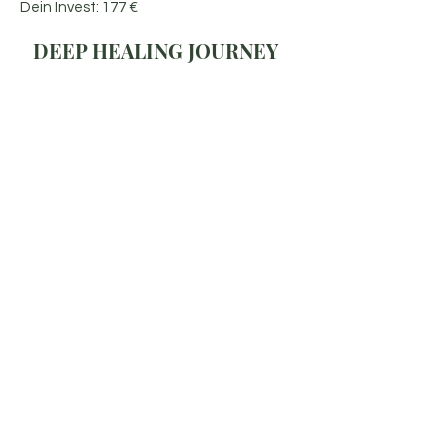
Dein Invest: 177 €
DEEP HEALING JOURNEY
Für tiefe Transformation & emotionale
Freiheit.
Wenn du bereit bist, Blockaden zu lösen,
alte Muster zu durchbrechen und dich
neu auszurichten – dann ist dieses Paket
dein Begleiter.
5 Sitzungen
1x Deep Dive & Zielklärung
3x energetische Prozessbegleitung
1x Abschluss-Balance
Bonus: Ein ätherisches Öl deiner Wahl
Dein Invest: 350 € - Exklusives Angebot bis
31.03.2026
YOUR RISE